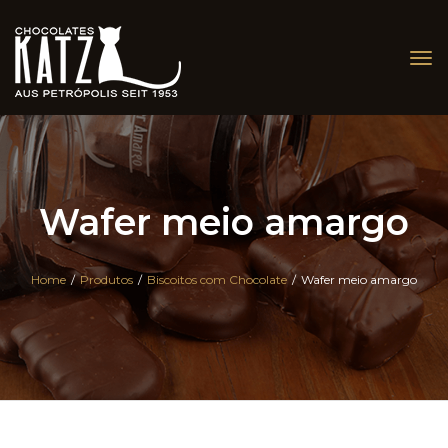
Tog
nav
Wafer meio amargo
Home
/
Produtos
/
Biscoitos com Chocolate
/
Wafer meio amargo