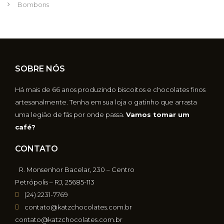
Bombons
SOBRE NÓS
Há mais de 66 anos produzindo biscoitos e chocolates finos
artesanalmente. Tenha em sua loja o gatinho que arrasta
uma legião de fãs por onde passa.
Vamos tomar um
café?
CONTATO
R. Monsenhor Bacelar, 230 – Centro
Petrópolis – RJ, 25685-113
(24) 2231-7769
contato@katzchocolates.com.br
contato@katzchocolates.com.br