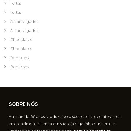
Tortas
Tortas
Amanteigados
Amanteigados
Chocolates
Chocolates
Bombons
Bombons
SOBRE NÓS
Há mais de 66 anos produzindo biscoitos e chocolates finos
artesanalmente. Tenha em sua loja o gatinho que arrasta