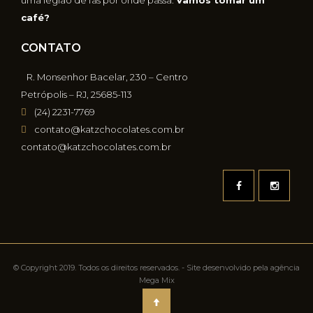
uma legião de fãs por onde passa.
Vamos tomar um
café?
CONTATO
R. Monsenhor Bacelar, 230 – Centro
Petrópolis – RJ, 25685-113
(24) 2231-7769
contato@katzchocolates.com.br
contato@katzchocolates.com.br
© Copyright 2019. Todos os direitos reservados. - Site desenvolvido pela agência
Mega Mix