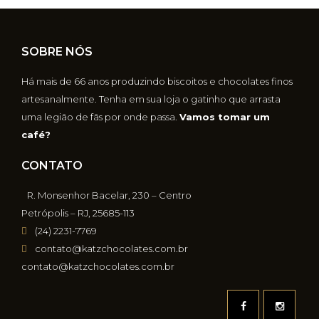
SOBRE NÓS
Há mais de 66 anos produzindo biscoitos e chocolates finos
artesanalmente. Tenha em sua loja o gatinho que arrasta
uma legião de fãs por onde passa.
Vamos tomar um
café?
CONTATO
R. Monsenhor Bacelar, 230 – Centro
Petrópolis – RJ, 25685-113
(24) 2231-7769
contato@katzchocolates.com.br
contato@katzchocolates.com.br