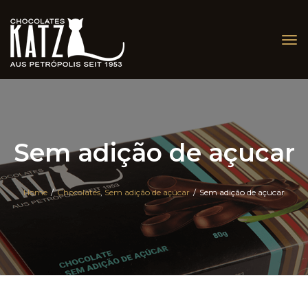
Tog
nav
Sem adição de açucar
Home
/
Chocolates
,
Sem adição de açúcar
/
Sem adição de açucar