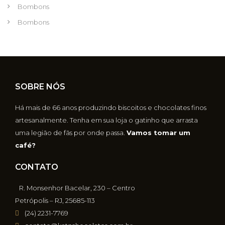
Bombons
Bombons
SOBRE NÓS
Há mais de 66 anos produzindo biscoitos e chocolates finos
artesanalmente. Tenha em sua loja o gatinho que arrasta
uma legião de fãs por onde passa.
Vamos tomar um
café?
CONTATO
R. Monsenhor Bacelar, 230 – Centro
Petrópolis – RJ, 25685-113
(24) 2231-7769