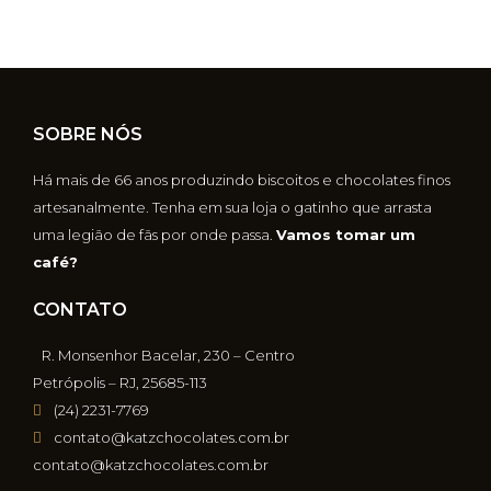
SOBRE NÓS
Há mais de 66 anos produzindo biscoitos e chocolates finos
artesanalmente. Tenha em sua loja o gatinho que arrasta
uma legião de fãs por onde passa.
Vamos tomar um
café?
CONTATO
R. Monsenhor Bacelar, 230 – Centro
Petrópolis – RJ, 25685-113
(24) 2231-7769
contato@katzchocolates.com.br
contato@katzchocolates.com.br