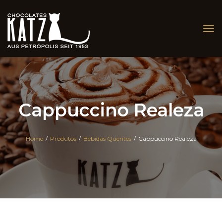
Tog
nav
Cappuccino Realeza
Home
/
Produtos
/
Bebidas Quentes
/
Cappuccino Realeza