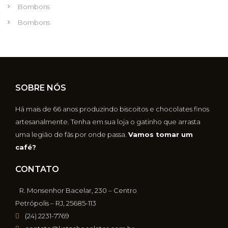
Bombons
Bombons
SOBRE NÓS
Há mais de 66 anos produzindo biscoitos e chocolates finos
artesanalmente. Tenha em sua loja o gatinho que arrasta
uma legião de fãs por onde passa.
Vamos tomar um
café?
CONTATO
R. Monsenhor Bacelar, 230 – Centro
Petrópolis – RJ, 25685-113
(24) 2231-7769