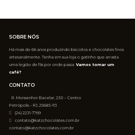
SOBRE NÓS
Há mais de 66 anos produzindo biscoitos e chocolates finos
artesanalmente. Tenha em sua loja o gatinho que arrasta
uma legião de fãs por onde passa.
Vamos tomar um
café?
CONTATO
R. Monsenhor Bacelar, 230 – Centro
Petrópolis – RJ, 25685-113
(24) 2231-7769
contato@katzchocolates.com.br
contato@katzchocolates.com.br