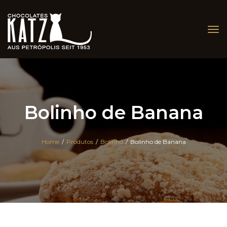
Tog
nav
Bolinho de Banana
Home
/
Produtos
/
Bolinho
/
Bolinho de Banana