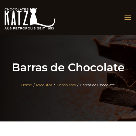
Tog
nav
Barras de Chocolate
Home
/
Produtos
/
Chocolates
/
Barras de Chocolate