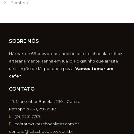
Bombons
SOBRE NÓS
Há mais de 66 anos produzindo biscoitos e chocolates finos
artesanalmente. Tenha em sua loja o gatinho que arrasta
uma legião de fãs por onde passa.
Vamos tomar um
café?
CONTATO
R. Monsenhor Bacelar, 230 – Centro
Petrópolis – RJ, 25685-113
(24) 2231-7769
contato@katzchocolates.com.br
contato@katzchocolates.com.br