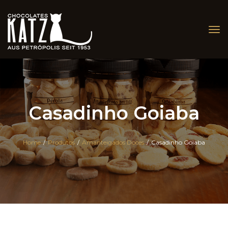
Tog
nav
Casadinho Goiaba
Home
/
Produtos
/
Amanteigados Doces
/
Casadinho Goiaba